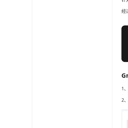
经
G
1
2