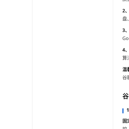
2
盘
3
Go
4
算
温
谷
谷
固
控