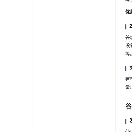
优
谷
设
等
有
量
谷
使