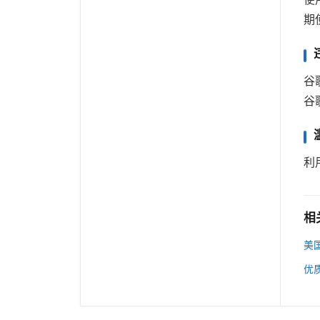
期
谷
谷
利
相
美
优