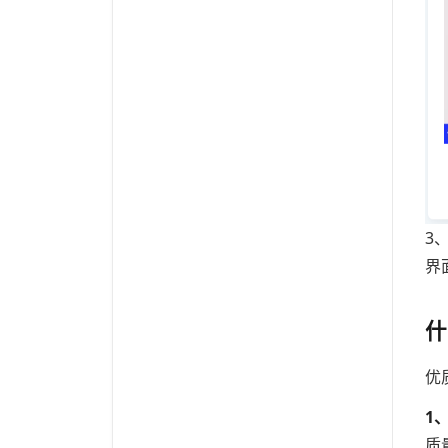
3
界
什
优
1
质